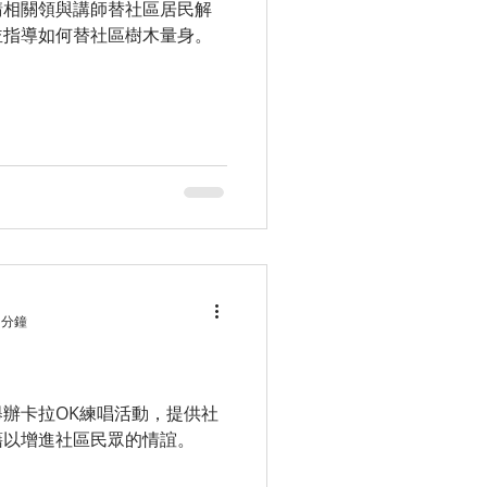
請相關領與講師替社區居民解
並指導如何替社區樹木量身。
 分鐘
辦卡拉OK練唱活動，提供社
藉以增進社區民眾的情誼。