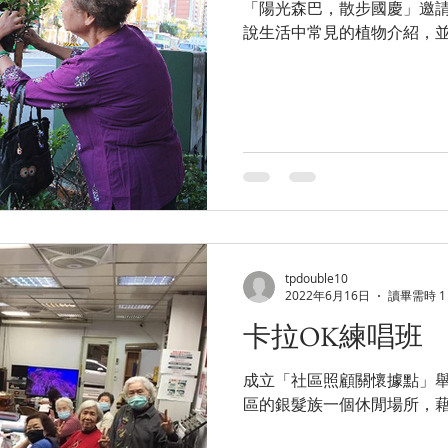
「陽光森巴，散步國慶」邀
說生活中常見的植物介紹，
tpdouble10
2022年6月16日
讀畢需時 1
卡拉OK練唱班
成立「社區照顧關懷據點」舉
區的銀髮族一個休閒場所，