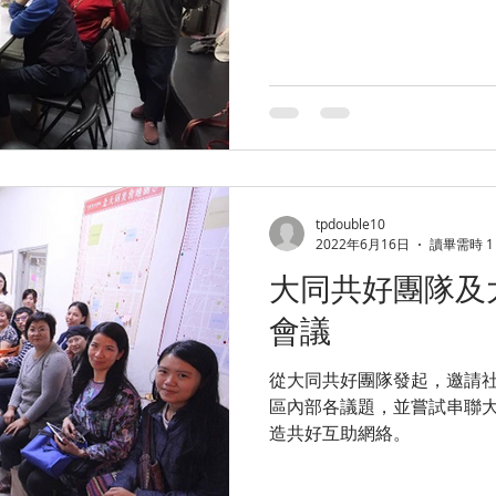
tpdouble10
2022年6月16日
讀畢需時 1
大同共好團隊及
會議
從大同共好團隊發起，邀請
區內部各議題，並嘗試串聯
造共好互助網絡。