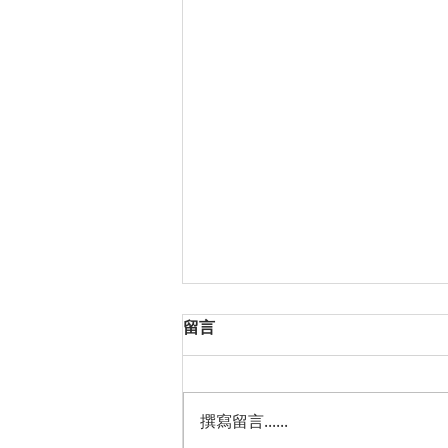
留言
撰寫留言......
國慶綠色藝術市集