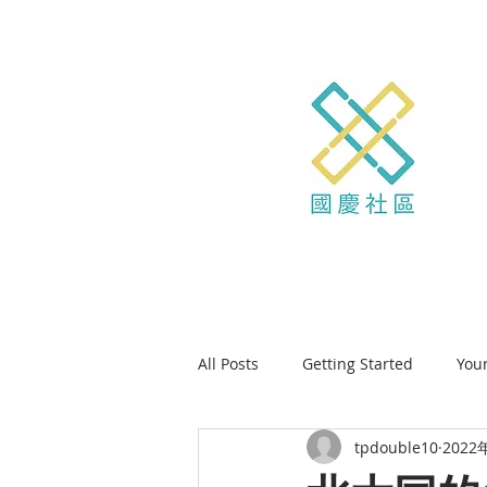
All Posts
Getting Started
You
tpdouble10
2022