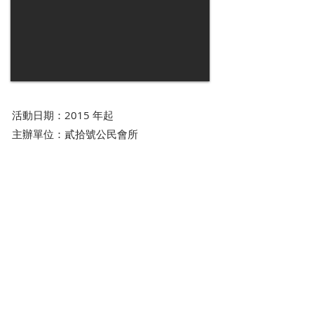
活動日期：2015 年起
主辦單位：貳拾號公民會所
​閲讀更多
2015/10/14 貳拾號社區倉庫- 開倉日
2015/10/8 貳拾號社區倉庫
​#貳拾號公民會所 #社區廠庫 #物物交換 #
自發行動
©2021 by 臺北市國慶社區發展協會官方網站.
Proudly created with Wix.com