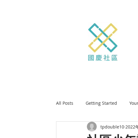
All Posts
Getting Started
You
tpdouble10
2022